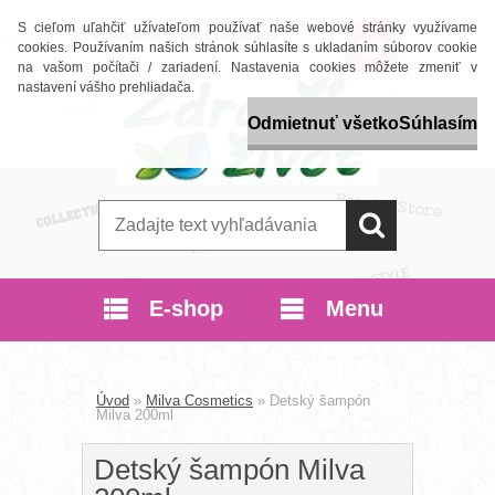
S cieľom uľahčiť užívateľom používať naše webové stránky využívame
Prihlásenie
Nová registrácia
cookies. Používaním našich stránok súhlasíte s ukladaním súborov cookie
na vašom počítači / zariadení. Nastavenia cookies môžete zmeniť v
nastavení vášho prehliadača.
Odmietnuť všetko
Súhlasím
E-shop
Menu
Úvod
»
Milva Cosmetics
»
Detský šampón
Milva 200ml
Detský šampón Milva