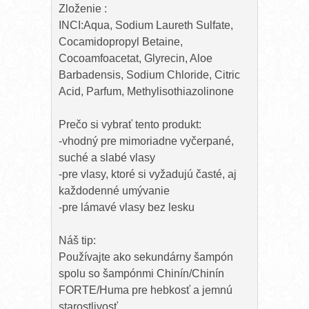
Zloženie :
INCI:Aqua, Sodium Laureth Sulfate,
Cocamidopropyl Betaine,
Cocoamfoacetat, Glyrecin, Aloe
Barbadensis, Sodium Chloride, Citric
Acid, Parfum, Methylisothiazolinone
Prečo si vybrať tento produkt:
-vhodný pre mimoriadne vyčerpané,
suché a slabé vlasy
-pre vlasy, ktoré si vyžadujú časté, aj
každodenné umývanie
-pre lámavé vlasy bez lesku
Náš tip:
Používajte ako sekundárny šampón
spolu so šampónmi Chinín/Chinín
FORTE/Huma pre hebkosť a jemnú
starostlivosť