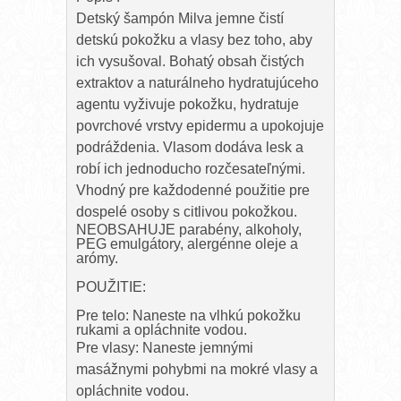
Detský šampón Milva jemne čistí
detskú pokožku a vlasy bez toho, aby
ich vysušoval. Bohatý obsah čistých
extraktov a naturálneho hydratujúceho
agentu vyživuje pokožku, hydratuje
povrchové vrstvy epidermu a upokojuje
podráždenia. Vlasom dodáva lesk a
robí ich jednoducho rozčesateľnými.
Vhodný pre každodenné použitie pre
dospelé osoby s citlivou pokožkou.
NEOBSAHUJE parabény, alkoholy,
PEG emulgátory, alergénne oleje a
arómy.
POUŽITIE:
Pre telo: Naneste na vlhkú pokožku
rukami a opláchnite vodou.
Pre vlasy: Naneste jemnými
masážnymi pohybmi na mokré vlasy a
opláchnite vodou.