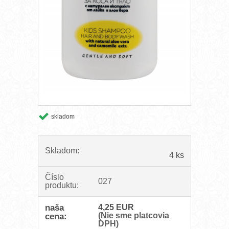
skladom
Skladom:
4 ks
Číslo
027
produktu:
naša
4,25 EUR
(Nie sme platcovia
cena:
DPH)