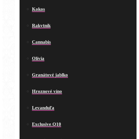
Kokos
Rakytník
Cannabis
Olívia
Granátové jablko
Hroznové víno
Levanduľa
Exclusive Q10