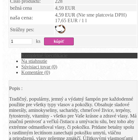
Číslo produktu:
228
bežná cena
4,59 EUR
4,59 EUR
(Nie sme platcovia DPH)
naša cena:
17,65 EUR / 1 l
Strážny pes:
ks
Kompletné špecifikácie
Na stiahnutie
Súvisiaci tovar (0)
Komentáre (0)
Popis :
Tradičný, populárny, jemný a výdatný šampón pre každodenné
použitie pre všetky typy vlasov a pokožky. Obsahuje sladové
minerály, aminokyseliny, sacharidy, chmeľové živice, terpény,
fytosteroly, vitamíny - všetko pre Vaše krásne a zdravé vlasy. Má
značnú penivosť a veľkú čistiacu a umývaciu silu, bez toho aby
extrémne odmastňoval vlasy, či pokožku. Pridane betaíny spolu
s rastlinným lecitínom zanechajú pokožku umytú, vláčnu
a prirodzenú, vlasy príjemne zmäkčí. Úžitkovými vlastnosťami