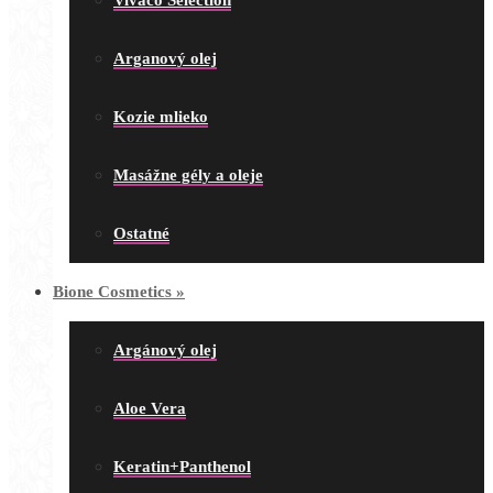
Vivaco Selection
Arganový olej
Kozie mlieko
Masážne gély a oleje
Ostatné
Bione Cosmetics
»
Argánový olej
Aloe Vera
Keratin+Panthenol