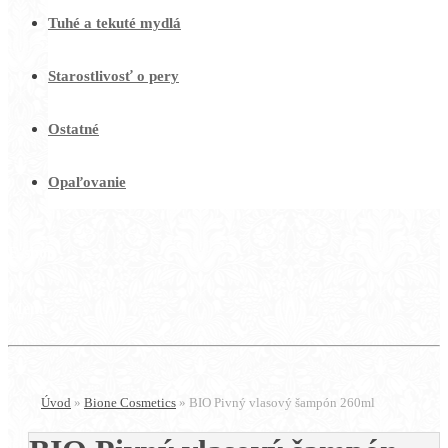
Tuhé a tekuté mydlá
Starostlivosť o pery
Ostatné
Opaľovanie
E-shop
Menu
Úvod
»
Bione Cosmetics
»
BIO Pivný vlasový šampón 260ml