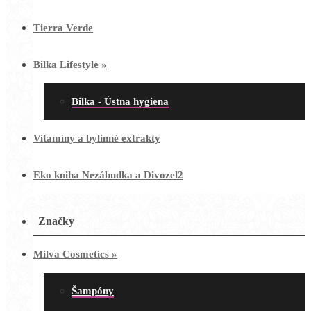
Tierra Verde
Bilka Lifestyle
»
Bilka - Ústna hygiena
Vitamíny a bylinné extrakty
Eko kniha Nezábudka a Divozel2
Značky
Milva Cosmetics
»
Šampóny