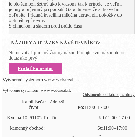
je bio šampón šetrný ako k vlasom, tak k prírode. Je veľmi
jemný a príjemný pri použití. Garantujeme, že si ho veľmi
obľúbite. Pridaná kysellina mliečna upraví pH pokožky do
optimálnej úrovne.
S chmeľom a sladom proti prúdu času!
NÁZORY A OTÁZKY NÁVŠTEVNÍKOV
Nebol zatiaľ pridaný žiadny názor. Pridajte svoj názor alebo
dotaz ako prvý.
Pridať komentár
Vytvorené systémom
www.webareal.sk
Vytvorené systémom
www.webareal.sk
Odstúpenie od kúpnej zmluvy
Kamil Bečár –Zdravší
život
Po:
11:00–17:00
Kvetná 10, 91105 Trenčín
Ut:
11:00–17:00
kamenný obchod:
St:
11:00–17:00