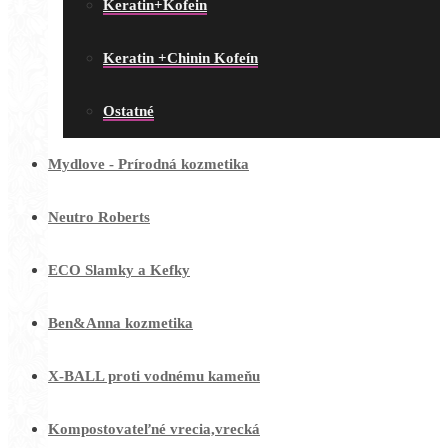
Keratin+Kofein
Keratin +Chinin Kofeín
Ostatné
Mydlove - Prírodná kozmetika
Neutro Roberts
ECO Slamky a Kefky
Ben&Anna kozmetika
X-BALL proti vodnému kameňu
Kompostovateľné vrecia,vrecká