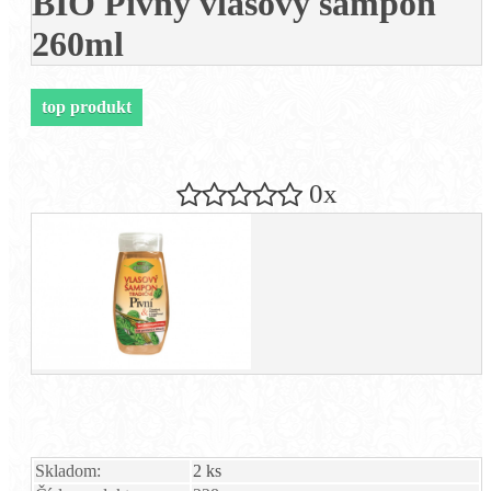
BIO Pivný vlasový šampón
260ml
top produkt
0x
Skladom:
2 ks