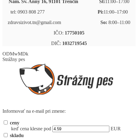
Nám. Sv. Anny 16, 91101 Trenčín
Št:
11:00–17:00
tel: 0903 808 277
Pi:
11:00–17:00
zdravsizivot.tn@gmail.com
So:
8:00–11:00
IČO:
17750105
DIČ:
1032719545
ODMwMDk
Strážny pes
Informovať na e-mail pri zmene:
ceny
keď cena klesne pod
EUR
skladu