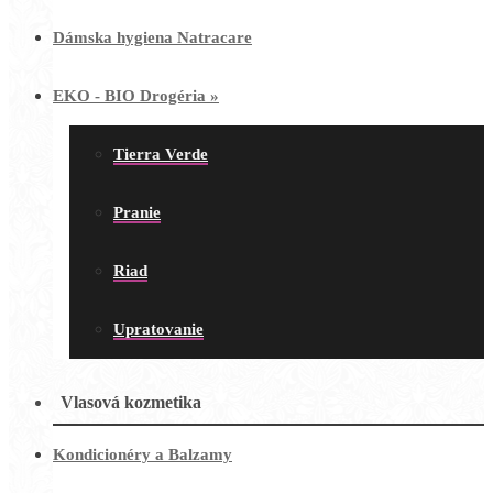
Dámska hygiena Natracare
EKO - BIO Drogéria
»
Tierra Verde
Pranie
Riad
Upratovanie
Vlasová kozmetika
Kondicionéry a Balzamy